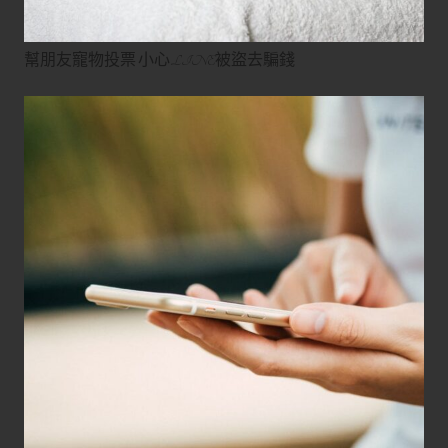
幫朋友寵物投票 小心LINE被盜去騙錢